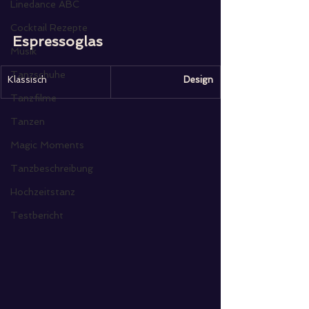
Linedance ABC
Cocktail Rezepte
Espressoglas
Musik
Tanzschuhe
Klassisch
Design
Tanzfilme
Tanzen
Magic Moments
Tanzbeschreibung
Hochzeitstanz
Testbericht