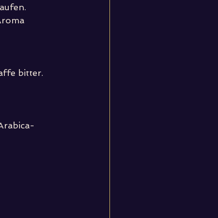
aufen.
Aroma 
fe bitter.
Arabica-