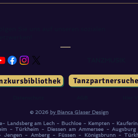
Kennst Du alle
Kaffeegläser?
olgen Sie uns auf unseren sozialen
etzwerken!
TANZMUSIK
Tanzpartnersuch
nzkursbibliothek
Datenschutz
AGB
Hier V
© 2026
by Bianca Glaser Design
e- Landsberg am Lech - Buchloe - Kempten - Kauferin
eim - Türkheim - Diessen am Ammersee - Augsbur
 Jengen - Amberg - Füssen - Königsbrunn - Türk