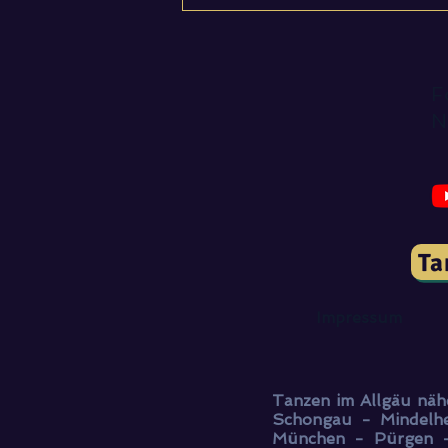
Könntest Du Dir in Wien
den richtigen Kaffee
bestellen?
F
N
Ta
Impressum
Tanzen im Allgäu näh
Schongau - Mindelh
München - Pürgen -