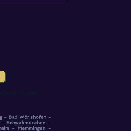
e
erträge kündigen
g - Bad Wörishofen -
g - Schwabmünchen -
heim - Memmingen -