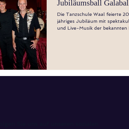
Jubiläumsball Galabal
Die Tanzschule Waal feierte 20
jähriges Jubiläum mit spektak
und Live-Musik der bekannten
Strings. Die Gäste
olgen Sie uns auf unseren sozialen