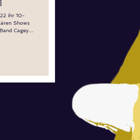
l
22 ihr 10-
ulären Shows
 Band Cagey