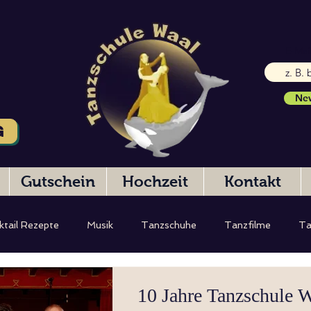
E-Mai
New
G
Gutschein
Hochzeit
Kontakt
ktail Rezepte
Musik
Tanzschuhe
Tanzfilme
Ta
eibung
Hochzeitstanz
Testbericht
10 Jahre Tanzschule 