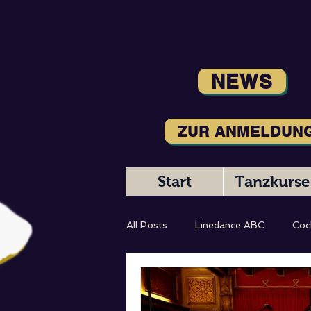
NEWS
ZUR ANMELDUN
Start
Tanzkurse
All Posts
Linedance ABC
Coc
Magic Moments
Tanzbeschr