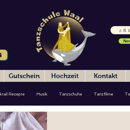
E-Mai
New
G
Gutschein
Hochzeit
Kontakt
ktail Rezepte
Musik
Tanzschuhe
Tanzfilme
Ta
eibung
Hochzeitstanz
Testbericht