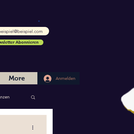
l-Adresse eingeben
sletter Abonnieren
More
Anmelden
Anmelden
nzen