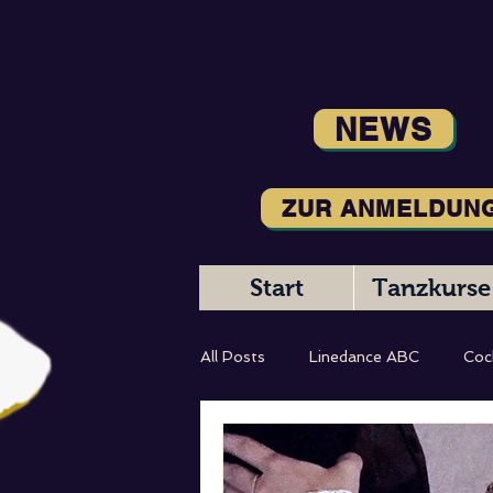
NEWS
ZUR ANMELDUN
Start
Tanzkurse
All Posts
Linedance ABC
Coc
Magic Moments
Tanzbeschr