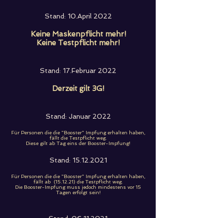
Stand: 10.April 2022
Keine Maskenpflicht mehr!
Keine Testpflicht mehr!
Stand: 17.Februar 2022
Derzeit gilt 3G!
Stand: Januar 2022
Für Personen die die "Booster" Impfung erhalten haben,
fällt die Testpflicht weg.
Diese gilt ab Tag eins der Booster-Impfung!
Stand:
15.12.2021
Für Personen die die "Booster" Impfung erhalten haben,
fällt ab (15.12.21) die Testpflicht weg.
Die Booster-Impfung muss jedoch mindestens vor 15
Tagen erfolgt sein!