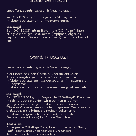
Stand:
06.11.2021
Liebe Tanzschulmitglieder & Neueinsteiger,
seit
06.11.2021
gilt in Bayern die 14. bayrische
Infektionsschutzmaßnahmenverordnung.
2G-Regel:
Seit
06.11.2021
gilt in Bayern die “2G-Regel”. Bitte
bringt die nötigen Dokumente (Impfpass, digitales
Impfzertifikat, Genesungsnachweis) bei Eurem Besuch
mit.
Stand:
17.09.2021
Liebe Tanzschulmitglieder & Neueinsteiger,
hier findet Ihr einen Überblick über die aktuellen
Zugangsregelungen und alle Maßnahmen zum
Infektionsschutz. Seit
02.09.2021
gilt in Bayern die
14. bayrische
Infektionsschutzmaßnahmenverordnung. Aktuell gilt:
3G-Regel:
Seit
27.08.2021
gilt in Bayern die “3G-Regel”. Bei einer
Inzidenz über 35 dürfen wir Euch nur mit einem
gültigen, vollständigen Impfschutz, dem Status
“Genesen” oder einem aktuellen, negativen Testergebnis
einlassen. Bitte bringt die nötigen Dokumente
(Impfpass, digitales Impfzertifikat, Test- oder
Genesungsnachweis) bei Eurem Besuch mit.
Test & Co
:
Solange die “3G-Regel” gilt, braucht man einen Test,
Impf- oder Genesungsnachweis um unsere
Tanzschulen betreten zu dürfen.