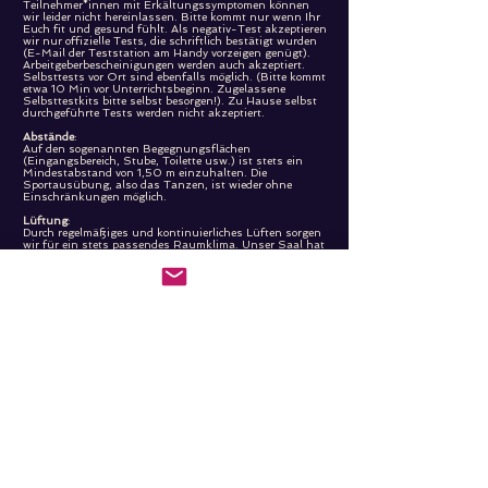
Teilnehmer*innen mit Erkältungssymptomen können
wir leider nicht hereinlassen. Bitte kommt nur wenn Ihr
Euch fit und gesund fühlt. Als negativ-Test akzeptieren
wir nur offizielle Tests, die schriftlich bestätigt wurden
(E-Mail der Teststation am Handy vorzeigen genügt).
Arbeitgeberbescheinigungen werden auch akzeptiert.
Selbsttests vor Ort sind ebenfalls möglich. (Bitte kommt
etwa 10 Min vor Unterrichtsbeginn. Zugelassene
Selbsttestkits bitte selbst besorgen!). Zu Hause selbst
durchgeführte Tests werden nicht akzeptiert.
Abstände
:
Auf den sogenannten Begegnungsflächen
(Eingangsbereich, Stube, Toilette usw.) ist stets ein
Mindestabstand von 1,50 m einzuhalten. Die
Sportausübung, also das Tanzen, ist wieder ohne
Einschränkungen möglich.
Lüftung
:
Durch regelmäßiges und kontinuierliches Lüften sorgen
wir für ein stets passendes Raumklima. Unser Saal hat
viele Fenster, die eine schnelle Frischluftzufuhr
garantieren.
Maskenpflicht-Regelung:
Zum Schutz aller Anwesenden ist beim Kommen und
Gehen das tragen einer FFP2 – oder medizinischen
Maske (OP-Maske) vorgeschrieben. Kinder bis einschl.
vierte Jahrgangsstufe dürfen auch textile Mund-
Nasebedeckungen tragen. Während dem Tanzen muss
diese nicht getragen werden. Die Maske bitte selbst
mitbringen. Kein Einlass ohne Maske!
Desinfektionsspender und Laufwege-Regelungen geben
zusätzliche Sicherheit.
Kontaktdatenerfassung
:
Zur Kontaktdatenerfassung nutzen wir
Anwesenheitslisten.
Gastronomie:
Bitte bestellt Eure Getränke an der Bar und geht dann