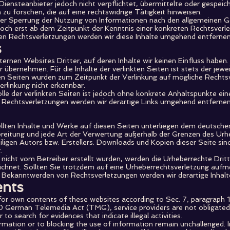
Diensteanbieter jedoch nicht verpflichtet, übermittelte oder gespei
 forschen, die auf eine rechtswidrige Tätigkeit hinweisen.
er Sperrung der Nutzung von Informationen nach den allgemeinen Ge
edoch erst ab dem Zeitpunkt der Kenntnis einer konkreten Rechtsverle
 Rechtsverletzungen werden wir diese Inhalte umgehend entfernen
s
ernen Websites Dritter, auf deren Inhalte wir keinen Einfluss haben.
übernehmen. Für die Inhalte der verlinkten Seiten ist stets der jewei
kten Seiten wurden zum Zeitpunkt der Verlinkung auf mögliche Rechts
rlinkung nicht erkennbar.
lle der verlinkten Seiten ist jedoch ohne konkrete Anhaltspunkte ein
Rechtsverletzungen werden wir derartige Links umgehend entfernen
ellten Inhalte und Werke auf diesen Seiten unterliegen dem deutsche
rbreitung und jede Art der Verwertung außerhalb der Grenzen des Ur
ligen Autors bzw. Erstellers. Downloads und Kopien dieser Seite sind 
.
e nicht vom Betreiber erstellt wurden, werden die Urheberrechte Dri
zeichnet. Sollten Sie trotzdem auf eine Urheberrechtsverletzung auf
i Bekanntwerden von Rechtsverletzungen werden wir derartige Inhal
ents
le for own contents of these websites according to Sec. 7, paragra
10 German Telemedia Act (TMG), service providers are not obligate
to search for evidences that indicate illegal activities.
mation or to blocking the use of information remain unchallenged. In th