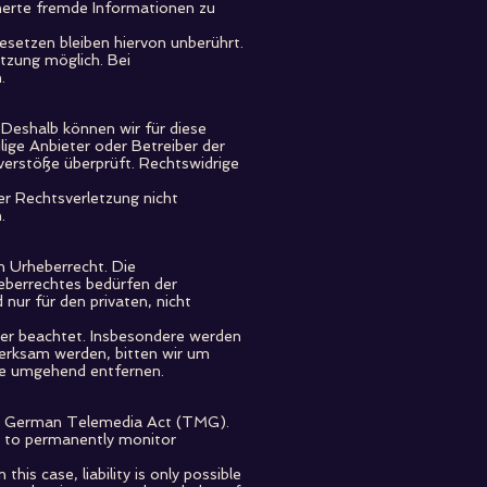
cherte fremde Informationen zu
setzen bleiben hiervon unberührt.
tzung möglich. Bei
.
 Deshalb können wir für diese
lige Anbieter oder Betreiber der
verstöße überprüft. Rechtswidrige
er Rechtsverletzung nicht
.
n Urheberrecht. Die
heberrechtes bedürfen der
nur für den privaten, nicht
tter beachtet. Insbesondere werden
merksam werden, bitten wir um
te umgehend entfernen.
ph 1 German Telemedia Act (TMG).
d to permanently monitor
is case, liability is only possible