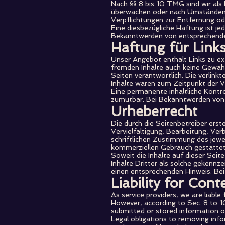
Nach §§ 8 bis 10 TMG sind wir als 
überwachen oder nach Umständen zu
Verpflichtungen zur Entfernung od
Eine diesbezügliche Haftung ist j
Bekanntwerden von entsprechenden
Haftung für Link
Unser Angebot enthält Links zu ext
fremden Inhalte auch keine Gewähr 
Seiten verantwortlich. Die verlin
Inhalte waren zum Zeitpunkt der Ve
Eine permanente inhaltliche Kontro
zumutbar. Bei Bekanntwerden von 
Urheberrecht
Die durch die Seitenbetreiber erst
Vervielfältigung, Bearbeitung, Ve
schriftlichen Zustimmung des jewei
kommerziellen Gebrauch gestattet
Soweit die Inhalte auf dieser Seit
Inhalte Dritter als solche gekenn
einen entsprechenden Hinweis. Be
Liability for Cont
As service providers, we are liab
However, according to Sec. 8 to 
submitted or stored information or 
Legal obligations to removing infor