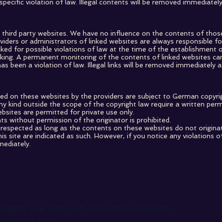
pecific violation of law. Illegal contents will be removed immediate
al third party websites. We have no influence on the contents of tho
iders or administrators of linked websites are always responsible fo
ed for possible violations of law at the time of the establishment of 
inking. A permanent monitoring of the contents of linked websites c
as been a violation of law. Illegal links will be removed immediately
ed on these websites by the providers are subject to German copyrig
any kind outside the scope of the copyright law require a written perm
sites are permitted for private use only.
 without permission of the originator is prohibited.
e respected as long as the contents on these websites do not origina
his site are indicated as such. However, if you notice any violations o
mediately.
olgen Sie uns auf unseren sozialen
etzwerken!