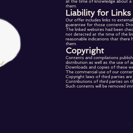
at the time of knowledge about a s
them.
Liability for Links
Our offer includes links to extern
guarantee for those contents. Prov
The linked websites had been check
not detected at the time of the l
reasonable indications that there h
them.
Copyright
Contents and compilations publish
distribution as well as the use of 
Downloads and copies of these web
The commercial use of our contents
Copyright laws of third parties ar
Contributions of third parties on t
Such contents will be removed im
F
N