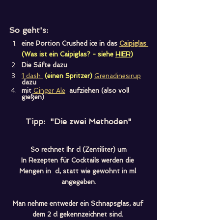
So geht's:
eine Portion Crushed ice in das 
Caipiglas 
(Was ist ein Caipiglas? - siehe 
HIER
)
Die Säfte dazu
1 dash 
(einen Spritzer)
Grenadinesirup
dazu
mit 
Ginger Ale
 aufziehen (also voll 
gießen)
Tipp:  "Die zwei Methoden"
So rechnet Ihr cl (Zentiliter) um
In Rezepten für Cocktails werden die 
Mengen in  cl, statt wie gewohnt in ml 
angegeben.
Man nehme entweder ein Schnapsglas, auf 
dem 2 cl gekennzeichnet sind. 