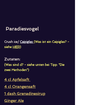
 Paradiesvogel 
Crush ice/
Caipiglas 
(Was ist ein Caipiglas? - 
siehe 
HIER
)  
Zutaten:
(Was sind cl? - siehe unten bei Tipp: "Die 
zwei Methoden")
4 cl Apfelsaft 
4 cl Orangensaft
1 dash Grenadinesirup
Ginger Ale