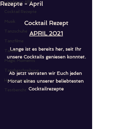
Linedance ABC
Rezepte - April
Cocktail Rezepte
Musik
Cocktail Rezept
Tanzschuhe
APRIL 2021
Tanzfilme
Lange ist es bereits her, seit Ihr 
Tanzen
unsere Cocktails geniesen konntet.
Magic Moments
Tanzbeschreibung
Ab jetzt verraten wir Euch jeden 
Hochzeitstanz
Monat eines unserer beliebtesten 
Cocktailrezepte
Testbericht