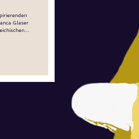
pirierenden
ianca Glaser
eichischen