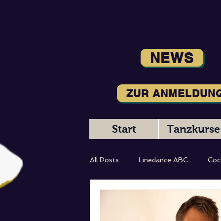
NEWS
ZUR ANMELDUN
Start
Tanzkurse
All Posts
Linedance ABC
Coc
Magic Moments
Tanzbeschr