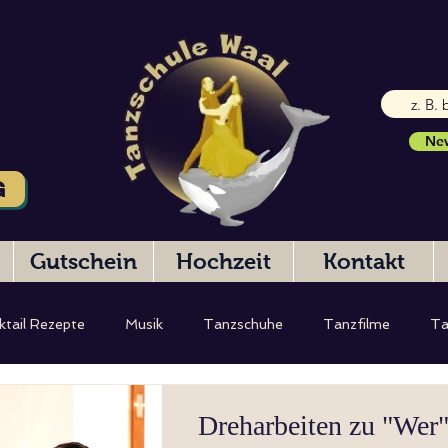
E-Mai
New
G
Gutschein
Hochzeit
Kontakt
ktail Rezepte
Musik
Tanzschuhe
Tanzfilme
Ta
eibung
Hochzeitstanz
Testbericht
Dreharbeiten zu "Wer