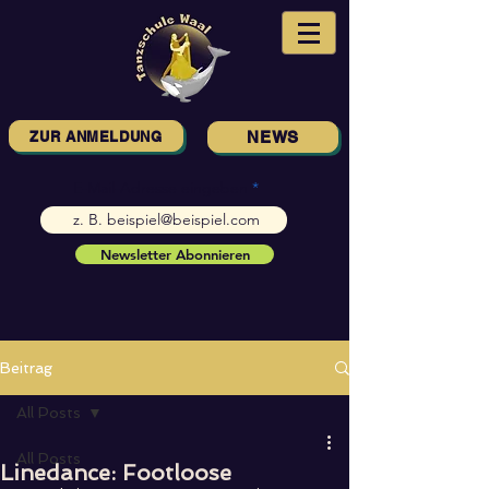
ZUR ANMELDUNG
NEWS
E-Mail-Adresse eingeben
Newsletter Abonnieren
Beitrag
All Posts
All Posts
Linedance: Footloose