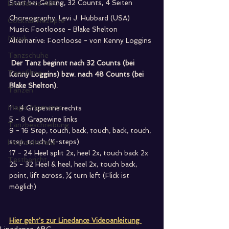
Linedance ABC
Start bei Gesang, 32 Counts, 4 Seiten
Choreography: Levi J. Hubbard (USA)
Cocktail Rezepte
Music: Footloose - Blake Shelton
Musik
Alternative: Footloose - von Kenny Loggins
Tanzschuhe
Der Tanz beginnt nach 32 Counts (bei 
Tanzfilme
Kenny Loggins) bzw. nach 48 Counts (bei 
Blake Shelton).
Tanzen
Magic Moments
1 - 4 Grapewine rechts
5 - 8 Grapewine links
Tanzbeschreibung
9 - 16 Step, touch, back, touch, back, touch, 
Hochzeitstanz
step, touch (K-steps)
17 - 24 Heel split 2x, heel 2x, touch back 2x
Testbericht
25 - 32 Heel & heel, heel 2x, touch back, 
point, lift across, ¼ turn left (Flick ist 
möglich)
Hier geht's zur Linedance Videoanleitung