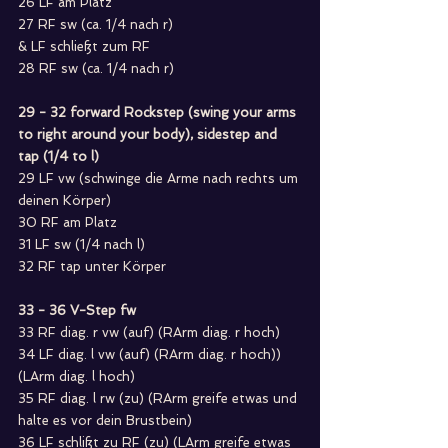
26 LF am Platz
27 RF sw (ca. 1/4 nach r)
& LF schließt zum RF
28 RF sw (ca. 1/4 nach r)
29 - 32 forward Rockstep (swing your arms 
to right around your body), sidestep and 
tap (1/4 to l)
29 LF vw (schwinge die Arme nach rechts um 
deinen Körper)
30 RF am Platz
31 LF sw (1/4 nach l)
32 RF tap unter Körper
33 - 36 V-Step fw 
33 RF diag. r vw (auf) (RArm diag. r hoch)
34 LF diag. l vw (auf) (RArm diag. r hoch)) 
(LArm diag. l hoch)
35 RF diag. l rw (zu) (RArm greife etwas und 
halte es vor dein Brustbein)
36 LF schlißt zu RF (zu) (LArm greife etwas 