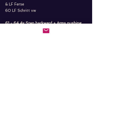
& LF Ferse
60 LF Schritt vw
61 - 64 4x Step backward + Arms pushing 
up
61 RF Schritt rw (leicht diag.) + Arme 
drücken hoch
62 LF Schritt rw (leicht diag.) + Arme 
drücken hoch
63 RF Schritt rw (leicht diag.) + Arme 
drücken hoch
64 LF Schritt rw (leicht diag.) + Arme 
drücken hoch
Wiederholen
Hier geht's zur 
Linedance: Wild side BG
Videoanleitung