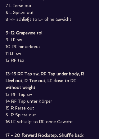
7 L Ferse out
& L Spitze out
8 RF schließt to LF ohne Gewicht
9-12 Grapevine tol
9  LF sw
10 RF hinterkreuz
11 LF sw
12 RF tap
13-16 RF Tap sw, RF Tap under body, R 
Heel out, R Toe out, LF close to RF 
without weight
13 RF Tap sw
14 RF Tap unter Körper
15 R Ferse out
&  R Spitze out
16 LF schließt to RF ohne Gewicht
17 - 20 forward Rockstep, Shuffle back 