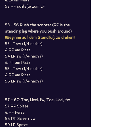
& LF am Platz
52 RF schließe zum LF
53 - 56 Push the scooter (RF is the 
standing leg where you push around)
!!Beginne auf dem Standfuß zu drehen!!
53 LF sw (1/4 nach r)
& RF am Platz
54 LF sw (1/4 nach r)
& RF am Platz
55 LF sw (1/4 nach r)
& RF am Platz
56 LF sw (1/4 nach r)
57 - 60 Toe, Heel, fw, Toe, Heel, fw
57 RF Spitze
& RF Ferse
58 RF Schritt vw
59 LF Spitze