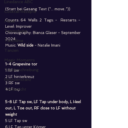
Linedance ABC
(Start bei Gesang Text ("... move.."))
Cocktail Rezepte
Counts: 64  Walls: 2  Tags: -   Restarts: -
Musik
Level: Improver
Tanzschuhe
Choreography: Bianca Glaser - September 
2024
Tanzfilme
Music: 
Wild side
 - Natalie Imani
Tanzen
Magic Moments
1-4 Grapevine tor
Tanzbeschreibung
1 RF sw
2 LF hinterkreuz
Hochzeitstanz
3 RF sw
Testbericht
4 LF tap
5-8 LF Tap sw, LF Tap under body, L Heel 
out, L Toe out, RF close to LF without 
weight 
5 LF Tap sw
6 LF Tap unter Körper