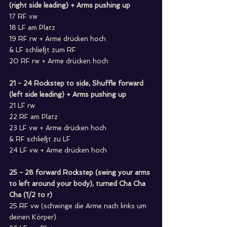
(right side leading) + Arms pushing up
17 RF vw
18 LF am Platz
19 RF rw + Arme drücken hoch
& LF schließt zum RF
20 RF rw + Arme drücken hoch
21 - 24 Rockstep to side, Shuffle forward 
(left side leading) + Arms pushing up
21 LF rw
22 RF am Platz
23 LF vw + Arme drücken hoch
& RF schließt zu LF
24 LF vw + Arme drücken hoch
25 - 28 forward Rockstep (swing your arms 
to left around your body), turned Cha Cha 
Cha (1/2 to r)
25 RF vw (schwinge die Arme nach links um 
deinen Körper)