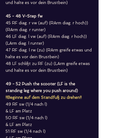
und halte es vor dein Brustbein)
45 - 48 V-Step fw      
45 RF diag. r vw (auf) (RArm diag. r hoch)) 
(RArm diag. r runter)
46 LF diag. l vw (auf) (RArm diag. r hoch)) 
(LArm diag. l runter)
47 RF diag. l rw (zu) (RArm greife etwas und 
halte es vor dein Brustbein)
48 LF schlißt zu RF (zu) (LArm greife etwas 
und halte es vor dein Brustbein)
49 - 52 Push the scooter (LF is the 
standing leg where you push around)
!!Beginne auf dem Standfuß zu drehen!!
49 RF sw (1/4 nach l)
& LF am Platz
50 RF sw (1/4 nach l)
& LF am Platz
51 RF sw (1/4 nach l)