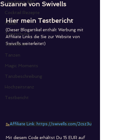
Linedance ABC
Suzanne von Swivells
Cocktail Rezepte
Hier mein Testbericht 
Musik
(Dieser Blogartikel enthält Werbung mit 
Tanzschuhe
Affiliate Links die Sie zur Website von 
Swivells weiterleitet)
Tanzfilme
Tanzen
Magic Moments
Tanzbeschreibung
Hochzeitstanz
Testbericht
🥾
Affiliate Link: 
https://swivells.com/2csz3u
Mit diesem Code erhältst Du 15 EUR auf 