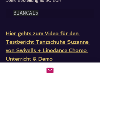
Deine Bestellung ab 50 EUR.
BIANCA15
Hier gehts zum Video für den 
Testbericht Tanzschuhe Suzanne 
von Swivells + Linedance Choreo 
Unterricht & Demo
https://youtu.be/xN6JmNMXSVY
Tanzen
Testbericht
Tanzschuh
Swivells
Suzanne
Tanzschuhe