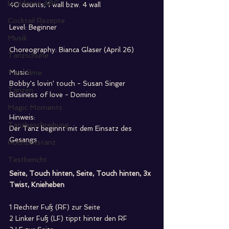
Linedance ABC
40 counts, 1 wall bzw. 4 wall
Cocktail Rezepte
Level: Beginner
Musik
Choreography: Bianca Glaser (April 26)
Tanzschuhe
Tanzfilme
Music:
Bobby's lovin' touch - Susan Singer
Tanzen
Business of love - Domino
Magic Moments
Hinweis:
Tanzbeschreibung
Der Tanz beginnt mit dem Einsatz des 
Gesangs
Hochzeitstanz
Testbericht
Seite, Touch hinten, Seite, Touch hinten, 3x 
Twist, Knieheben
1 Rechter Fuß (RF) zur Seite
2 Linker Fuß (LF) tippt hinter den RF