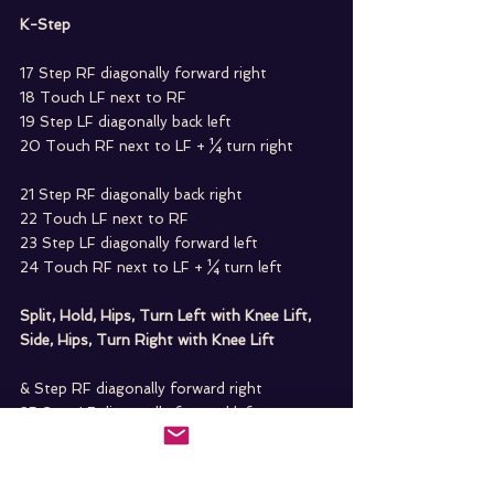
K-Step
17 Step RF diagonally forward right
18 Touch LF next to RF
19 Step LF diagonally back left
20 Touch RF next to LF + ¼ turn right
21 Step RF diagonally back right
22 Touch LF next to RF
23 Step LF diagonally forward left
24 Touch RF next to LF + ¼ turn left
Split, Hold, Hips, Turn Left with Knee Lift, 
Side, Hips, Turn Right with Knee Lift
& Step RF diagonally forward right
25 Step LF diagonally forward left
(Arm styling options: arms crossed / hands 
on hips / arms open down in a V shape / 
hands behind head with elbows bent)