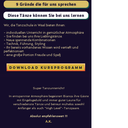
9 Gründe die für uns sprechen
Diese Tänze können Sie bei uns lernen
Wir, die Tanzschule in Waal bieten Ihnen:
- individuellen Unterricht in gemütlicher Atmosphäre
- Sie finden bei uns Ihre Lieblingstänze.
- Neue spannende Kombinationen
- Technik, Führung, Styling
- Ihr bereits vorhandenes Wissen wird vertieft und
perfektioniert.
- eine große Portion Freude und Spaß
Download Kursprogramm
Super Tanzunterricht!
In entspannter Atmosphäre begeistert Bianca ihre Gäste
mit Engelsgeduld und immer guter Laune für
verschiedenste Tänze und betreut mühelos sowohl
Anfänger als auch "High Level"-Tanzpaare.
Absolut empfehlenswert !!!
A.K.