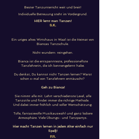
Bester Tanzunterricht weit und breit!
Individuelle Betreuung steht im Vordergrund.
HIER lernt man Tanzen!
S.K.
Ein uriges altes Wirtshaus in Waal ist die Heimat von
Biancas Tanzschule.
Nicht wundern: reingehen.
Bianca ist die entspannteste, professionellste
Tanzlehrerin, die ich kennengelernt habe.
Du denkst, Du kannst nicht Tanzen lernen? Warst
schon x-mal von Tanzlehrern enttäuscht?
Geh zu Bianca!
Sie nimmt alle mit. Lehrt verschiedenste Level, alle
Tanzstile und findet immer die richtige Methode.
Und dabei immer fröhlich und voller Wertschätzung.
Tolle, fantasievolle Musikauswahl und ganz lockere
Atmosphäre. Viele Übungs- und Tanzpartys.
Hier macht Tanzen lernen in jedem Alter einfach nur
Spaß!
P.R.