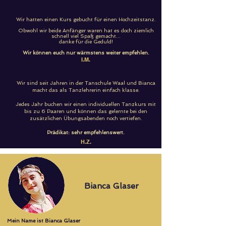
Wir hatten einen Kurs gebucht für einen Hochzeitstanz.
Obwohl wir beide Anfänger waren hat es doch ziemlich
schnell viel Spaß gemacht...
danke für die Geduld!
Wir können euch nur wärmstens weiter empfehlen.
I.M.
Wir sind seit Jahren in der Tanschule Waal und Bianca
macht das als Tanzlehrerin einfach klasse.
Jedes Jahr buchen wir einen individuellen Tanzkurs mit
bis zu 6 Paaren und können das gelernte bei den
zusätzlichen Übungsabenden noch vertiefen.
Prädikat: sehr empfehlenswert.
H.Z.
Bianca Glaser
Mein Name ist Bianca Glaser