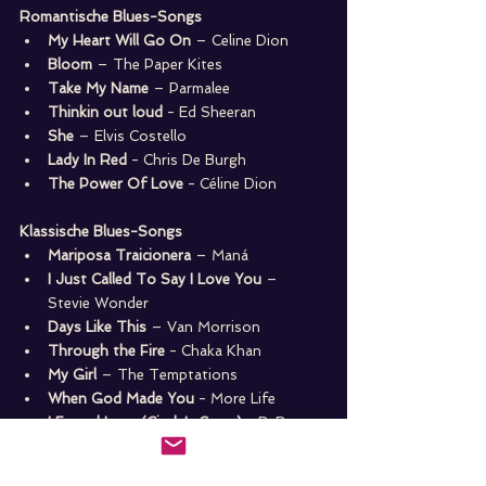
Romantische Blues-Songs
My Heart Will Go On
 – Celine Dion
Bloom
 – The Paper Kites
Take My Name
 – Parmalee
Thinkin out loud
 - Ed Sheeran
She
 – Elvis Costello
Lady In Red
 - Chris De Burgh
The Power Of Love
 - Céline Dion
Klassische Blues-Songs
Mariposa Traicionera
 – Maná
I Just Called To Say I Love You
 – 
Stevie Wonder
Days Like This
 – Van Morrison
Through the Fire 
- Chaka Khan
My Girl
 – The Temptations
When God Made You
 - More Life
I Found Love (Cindy's Song)
 - BeBe 
Winans
Everyday I Love You
 - Boyzone