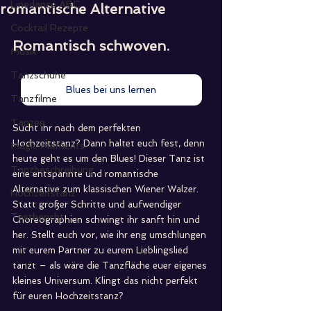
Linedance ABC
romantische Alternative
Cocktail Rezepte
Romantisch schwoven.
Musik
Tanzschuhe
Blues bei uns lernen
Tanzfilme
Tanzen
Sucht ihr nach dem perfekten 
Hochzeitstanz? Dann haltet euch fest, denn 
Magic Moments
heute geht es um den Blues! Dieser Tanz ist 
Tanzbeschreibung
eine entspannte und romantische 
Alternative zum klassischen Wiener Walzer. 
Hochzeitstanz
Statt großer Schritte und aufwendiger 
Testbericht
Choreographien schwingt ihr sanft hin und 
her. Stellt euch vor, wie ihr eng umschlungen 
mit eurem Partner zu eurem Lieblingslied 
tanzt – als wäre die Tanzfläche euer eigenes 
kleines Universum. Klingt das nicht perfekt 
für euren Hochzeitstanz?