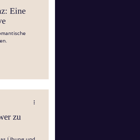
nz: Eine
ve
romantische
en.
wer zu
was Übung und