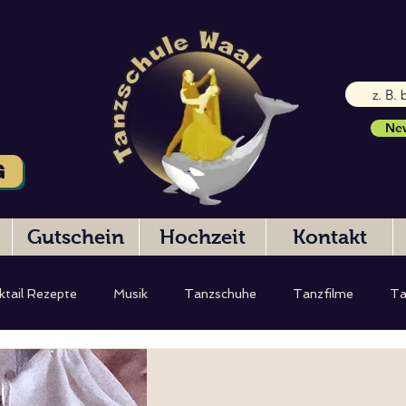
E-Mai
New
G
Gutschein
Hochzeit
Kontakt
ktail Rezepte
Musik
Tanzschuhe
Tanzfilme
Ta
eibung
Hochzeitstanz
Testbericht