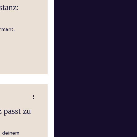
stanz:
rmant,
 passt zu
u deinem