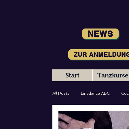
NEWS
ZUR ANMELDUN
Start
Tanzkurse
All Posts
Linedance ABC
Coc
Magic Moments
Tanzbeschr