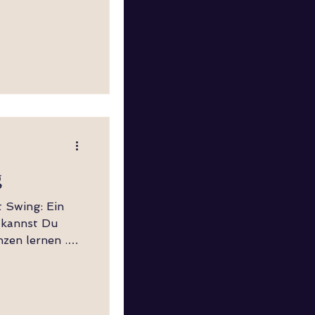
g
t Swing: Ein
 kannst Du