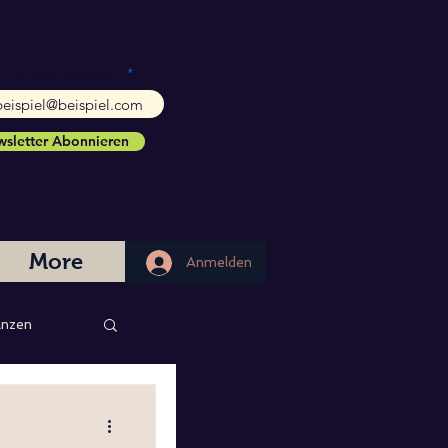
l-Adresse eingeben
sletter Abonnieren
More
Anmelden
Anmelden
nzen