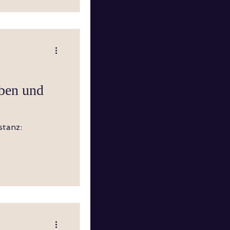
ben und
stanz: