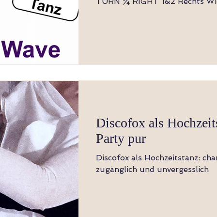
TURN ¾ RIGHT 1&2 Rechts Wiege vorwärts,
auf Links zurückbelasten, Rech
3&4 Links Wiege rückwärts, au
zurückbelasten, Links vorwärts 5&6 Rechts
Wiege seitwärts, auf Links zurü
Rechts vor Links kreuzen 7-8 Links rückwärts
und dabei ¼ rechts drehen, ½ r
und Rechts vorwärts (9:00) STEP, TOUCH,
BACK LOCK STEP, ½ SHUFFL
STEP ½ PIVOT 1-2 Link vorwä
Discofox als Hochzeit
Party pur
Discofox als Hochzeitstanz: cha
zugänglich und unvergesslich