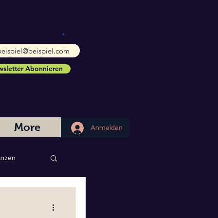
l-Adresse eingeben
sletter Abonnieren
More
Anmelden
Anmelden
nzen