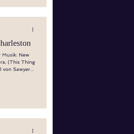
harleston
er Musik: New
ra, (This Thing
l von Sawyer...