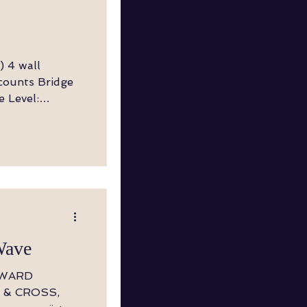
ll
l:
n, Refrain
uch zu LF +
Wave
 & CROSS,