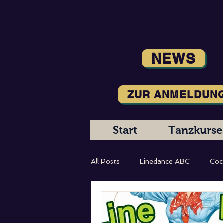
NEWS
ZUR ANMELDUN
Start
Tanzkurse
All Posts
Linedance ABC
Coc
Magic Moments
Tanzbeschr