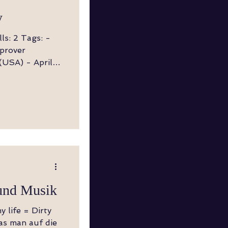
y
ls: 2 Tags: -
mprover
(USA) - April
und Musik