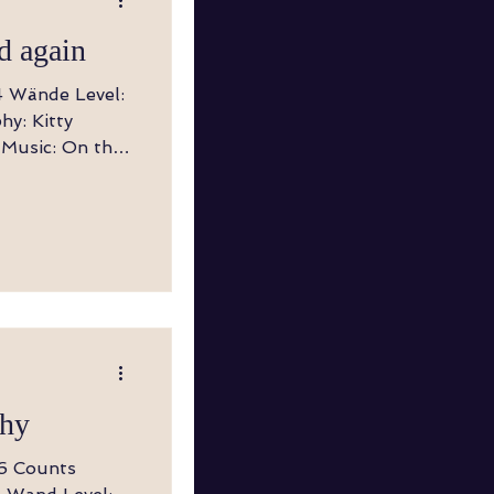
d again
e
chy
16 Counts