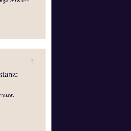
ts rückwärts
f Rechts
ckbelasten,
echts drehen
E TURN LEFT,
stanz:
rmant,