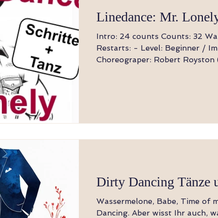
Linedance: Mr. Lonel
Intro: 24 counts Counts: 32 Wal
Restarts: - Level: Beginner / I
Choreograper: Robert Royston 
2019...
Dirty Dancing Tänze 
Wassermelone, Babe, Time of my life = Dirty
Dancing. Aber wisst Ihr auch, was man auf die