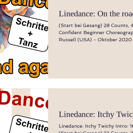
Linedance: On the roa
(Start bei Gesang) 28 Counts, 4 Wände Level:
Confident Beginner Choreography: Kitty
Russell (USA) - Oktober 2020 Music: On th
Road Agai
Linedance: Itchy Twi
Linedance: Itchy Twichy Intro: 