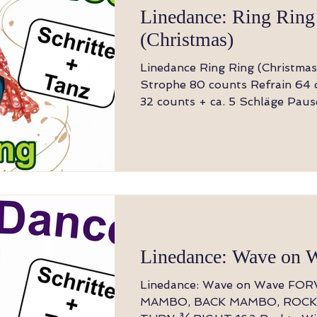
Linedance: Ring Ring
(Christmas)
Linedance Ring Ring (Christmas) 4 wa
Strophe 80 counts Refrain 64 counts Bridge
32 counts + ca. 5 Schläge Pause Leve
Intermediade Choreographer: Bianca Glaser
(November 2025) Music: Ring, Ring - The
Baseballs Hinweis: Der Tanz beginnt nach
Glockenspiel Ablauf: Strophe, Refrain,
Strophe, Refrain, Bridge, Refrai
Strophe: 8x seit, touch 1-8 RF seit, LF touch
zu RF + Klatsch, LF seit, RF to
Klatsch, RF seit, LF touch
Linedance: Wave on 
Linedance: Wave on Wave FORWARD
MAMBO, BACK MAMBO, ROCK