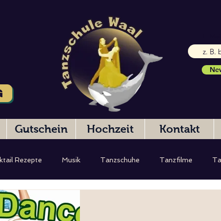
E-Mai
New
G
Gutschein
Hochzeit
Kontakt
ktail Rezepte
Musik
Tanzschuhe
Tanzfilme
Ta
eibung
Hochzeitstanz
Testbericht