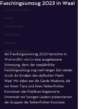
Linedance ABC
Faschingsumzug 2023 in Waal
Cocktail Rezepte
Musik
Tanzschuhe
Tanzfilme
Tanzen
Magic Moments
Am Faschingssonntag 2023 herrschte in 
Tanzbeschreibung
Waal endlich wieder eine ausgelassene 
Stimmung, denn der zweijährliche 
Hochzeitstanz
Faschingsumzug zog nach langer Zeit wieder 
durch die Straßen des idyllischen Markt 
Testbericht
Waal. Mit dabei war die Garde Waalonia, die 
mit ihrem Tanz und ihren farbenfrohen 
Kostümen das Publikum begeisterte. 
Untermalt mit lustigen Liedern präsentierten 
die Gruppen die farbenfrohen Kostüme.