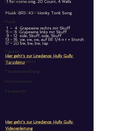
Linedance ABC
 1 8er vorne weg, 20 Count, 4 Walls
Cocktail Rezepte
Musik: BR5-49 - Honky Tonk Song
Musik
 1  -  4  Grapewine rechts mit Skuff
Tanzschuhe
 5 -  8  Grapewine links mit Skuff
 9 - 12  side, Skuff, side, Skuff
13 - 16  vw, vw, vw, auf RF 1/4 n r + Storch
Tanzfilme
17 - 20 bw, bw, bw, tap
Tanzen
Hier geht's zur Linedance: Hully Gully 
Magic Moments
Tanzdemo
Tanzbeschreibung
Hochzeitstanz
Testbericht
Hier geht's zur Linedance: Hully Gully 
Videoanleitung