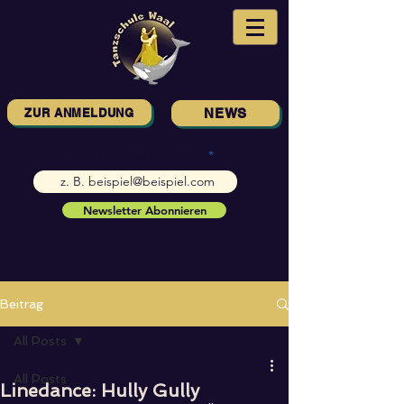
ZUR ANMELDUNG
NEWS
E-Mail-Adresse eingeben
Newsletter Abonnieren
Beitrag
All Posts
All Posts
Linedance: Hully Gully