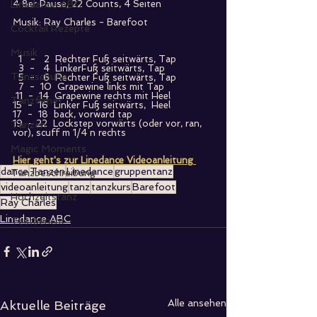
Linedance ABC
4 8er Pause, 22 Counts, 4 Seiten
Musik: Ray Charles - Barefoot
Cocktail Rezepte
Musik
  1   -   2  Rechter Fuß seitwärts, Tap
  3  -   4  LinkerFuß seitwärts, Tap
Tanzschuhe
  5  -   6  Rechter Fuß seitwärts, Tap
  7  -  10  Grapewine links mit Tap
 11  -  14  Grapewine rechts mit Heel
Tanzfilme
15  -  16  Linker Fuß seitwärts,  Heel
17  -  18  back, vorward tap
19  - 22  Lockstep vorwärts (oder vor, ran, 
Tanzen
vor), scuff m 1/4 n rechts
Magic Moments
Hier geht's zur Linedance Videoanleitung
dance
Tanzen
Linedance
gruppentanz
Tanzbeschreibung
videoanleitung
tanz
tanzkurs
Barefoot
Hochzeitstanz
Ray Charles
Linedance ABC
Testbericht
Alle ansehen
Aktuelle Beiträge