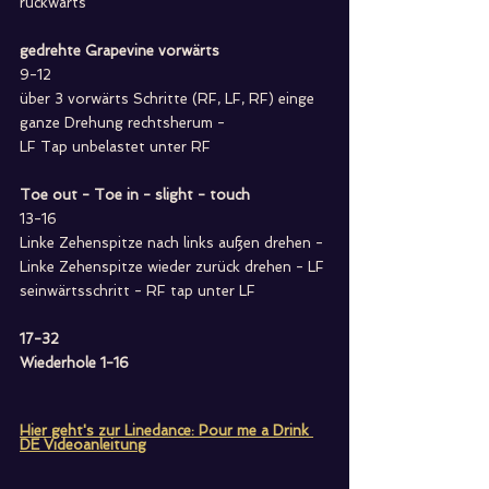
rückwärts
gedrehte Grapevine vorwärts
9-12
über 3 vorwärts Schritte (RF, LF, RF) einge 
ganze Drehung rechtsherum - 
LF Tap unbelastet unter RF
Toe out - Toe in - slight - touch
13-16
Linke Zehenspitze nach links außen drehen - 
Linke Zehenspitze wieder zurück drehen - LF 
seinwärtsschritt - RF tap unter LF
17-32
Wiederhole 1-16
Hier geht's zur Linedance: Pour me a Drink 
DE Videoanleitung