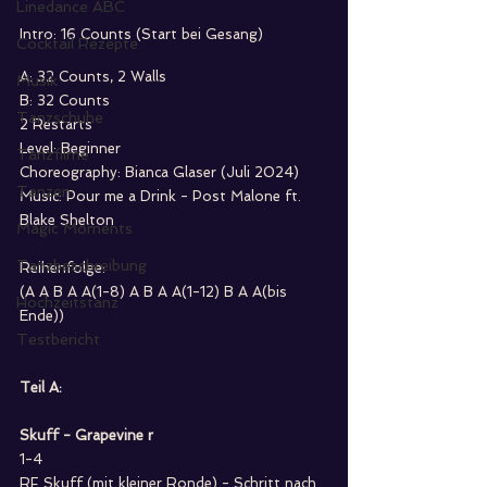
Linedance ABC
Intro: 16 Counts (Start bei Gesang)
Cocktail Rezepte
A: 32 Counts, 2 Walls 
Musik
B: 32 Counts
Tanzschuhe
2 Restarts
Level: Beginner
Tanzfilme
Choreography: Bianca Glaser (Juli 2024)
Tanzen
Music: Pour me a Drink - Post Malone ft. 
Blake Shelton
Magic Moments
Tanzbeschreibung
Reihenfolge: 
(A A B A A(1-8) A B A A(1-12) B A A(bis 
Hochzeitstanz
Ende))
Testbericht
Teil A:
Skuff - Grapevine r 
1-4
RF Skuff (mit kleiner Ronde) - Schritt nach 