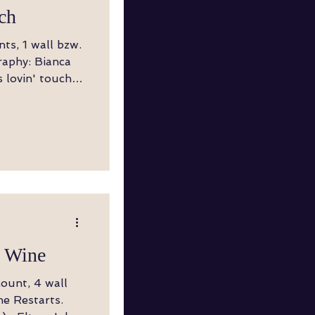
ch
Twist,
LF zur
f Wine