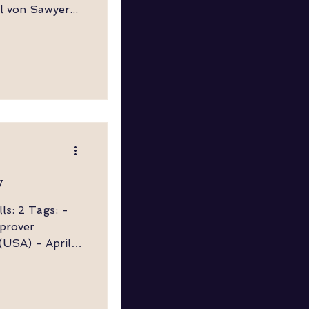
l von Sawyer...
y
ls: 2 Tags: -
mprover
(USA) - April