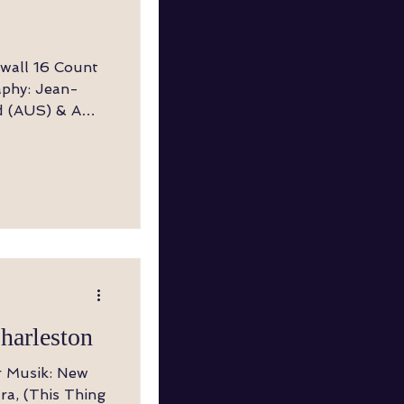
d (AUS) & Amy
, Cross Shuffle
ng ½ L (6:00)
auf den Ballen
ritt
ffen (Körper
harleston
er Musik: New
ra, (This Thing