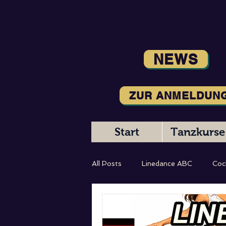
NEWS
ZUR ANMELDUN
Start
Tanzkurse
All Posts
Linedance ABC
Coc
Magic Moments
Tanzbeschr