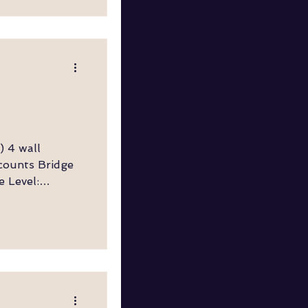
chließt zu LF
w,
RF
ll
l:
n, Refrain
uch zu LF +