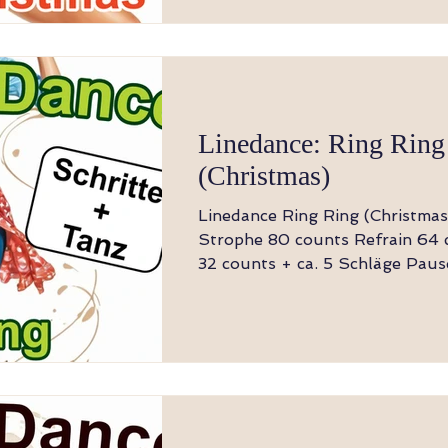
RF am platz, LF rückwärts, RF s
(oder vorkreuzen), LF rückwärts Wiege r
Wiege vw, Wiege rw, Shuffle vw 1-8 
rückwärts, LF
Linedance: Ring Ring
(Christmas)
Linedance Ring Ring (Christmas) 4 wa
Strophe 80 counts Refrain 64 counts Bridge
32 counts + ca. 5 Schläge Pause Leve
Intermediade Choreographer: Bianca Glaser
(November 2025) Music: Ring, Ring - The
Baseballs Hinweis: Der Tanz beginnt nach
Glockenspiel Ablauf: Strophe, Refrain,
Strophe, Refrain, Bridge, Refrai
Strophe: 8x seit, touch 1-8 RF seit, LF touch
zu RF + Klatsch, LF seit, RF to