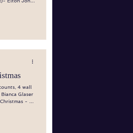
s Rück,
h, Vor, ½
 LF vor, RF
istmas
z, LF vorwärts,