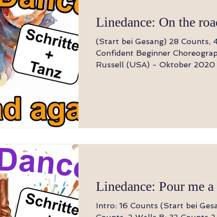
Linedance: On the roa
(Start bei Gesang) 28 Counts, 4 Wände Level:
Confident Beginner Choreography: Kitty
Russell (USA) - Oktober 2020 Music: On th
Road Agai
Linedance: Pour me a
Intro: 16 Counts (Start bei Ges