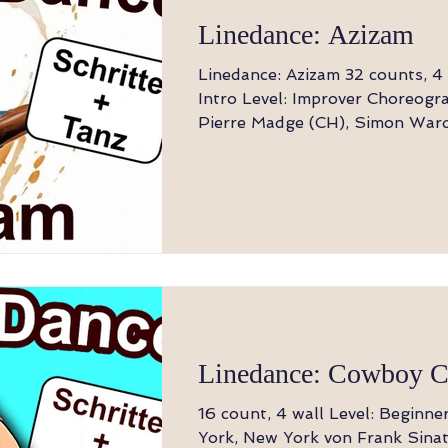
Klatsch, RF seit, LF touch
Linedance: Azizam
Linedance: Azizam 32 counts, 4 wall 16 Count
Intro Level: Improver Choreography: Jean-
Pierre Madge (CH), Simon War
Glass (USA) - April 2025 Music: Azizam - Ed
Sheeran [1-8] Schritt, Drehung ½ R,
Kickballwechsel, Schritt, Scuff
1-2 Schritt RF vorwärts, Drehu
3&4 Kick RF vorwärts, Schritt 
des RF, Schritt auf den LF (6:00) 5-6 Sch
auf RF absetzen, LF vor RF scu
diagonal nach rechts dre
Linedance: Cowboy C
16 count, 4 wall Level: Beginn
York, New York von Frank Sinat