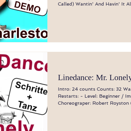
Called) Wantin' And Havin' It Al
Linedance: Mr. Lonel
Intro: 24 counts Counts: 32 Wal
Restarts: - Level: Beginner / I
Choreograper: Robert Royston 
2019...