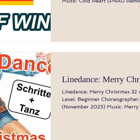
Music: Cold Heart (PNAU Remix)- Elton John
& Dua Lipa Choreographer: Maddison
Glover(AUS)-August 2021 Hinweis: Der Tanz
beginnt mit dem Einsatz des Gesang
Touch, Vor, Touch, Rück, Touc
Drehung rückwärts 1,2,3,4 Schritt RF zurück,
LF neben RF auftippen, Schritt
neben LF auftippen
Linedance: Merry Chr
Linedance: Merry Christmas 32 counts, 4 wall
Level: Beginner Choreographer: Bianca Glaser
(November 2025) Music: Merry Christmas - Ed
Sheeran and Elton John Hinweis: Der Tanz
beginnt bei Gesang Wiege vw , Wiege rw,
Wiege vw, Shuffle rw 1-8 LF vorwärts, RF am
platz, LF rückwärts, RF am Plat