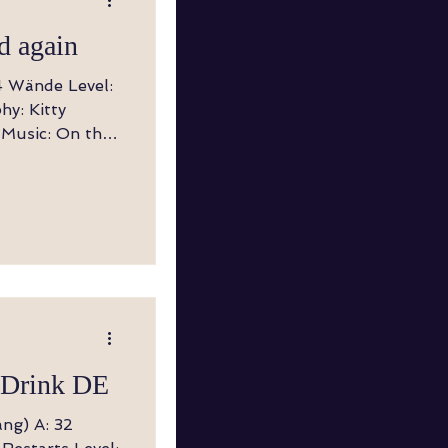
d again
e
 Drink DE
ang) A: 32