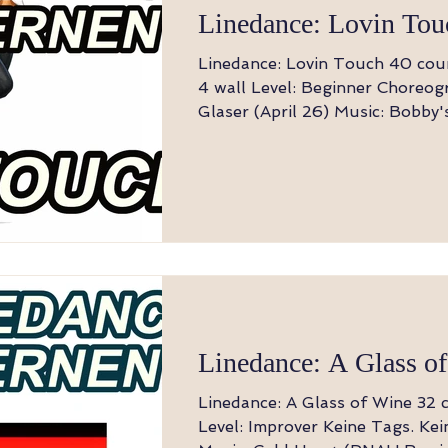
Linedance: Lovin Tou
Linedance: Lovin Touch 40 counts, 1 wall bzw.
4 wall Level: Beginner Choreography: Bianca
Glaser (April 26) Music: Bobby's lovin' touch -
Susan Singer Business of love - Domino
Suzanne - BGD Hinweis: Der Tanz beginnt
mit dem Einsatz des Gesangs Seite, Touch
hinten, Seite, Touch hinten, 3x 
Knieheben 1 Rechter Fuß (RF) zur Seite 2
Linker Fuß (LF) tippt hinter den RF 3 
Seite 4 RF tippt hinter den LF 5-7 Twist
(Rechts, Links, Rechts
Linedance: A Glass o
Linedance: A Glass of Wine 32 count, 4 wall
Level: Improver Keine Tags. Keine Restarts.