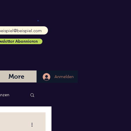
l-Adresse eingeben
sletter Abonnieren
More
Anmelden
Anmelden
nzen