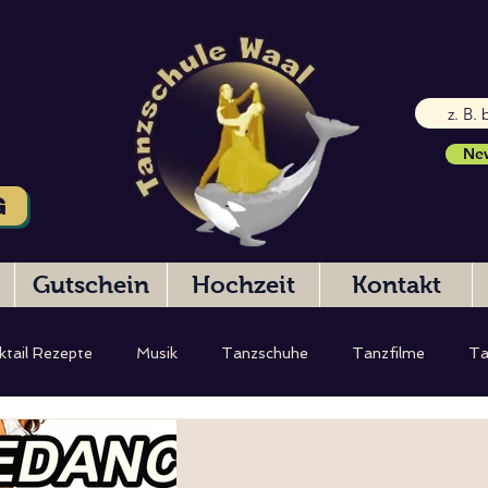
E-Mai
New
G
Gutschein
Hochzeit
Kontakt
ktail Rezepte
Musik
Tanzschuhe
Tanzfilme
Ta
eibung
Hochzeitstanz
Testbericht