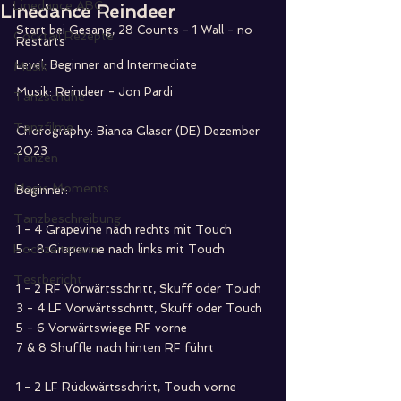
Linedance ABC
Linedance Reindeer
Start bei Gesang, 28 Counts - 1 Wall - no 
Cocktail Rezepte
Restarts
Level: Beginner and Intermediate
Musik
Musik: Reindeer - Jon Pardi
Tanzschuhe
Tanzfilme
Chorography: Bianca Glaser (DE) Dezember 
2023
Tanzen
Magic Moments
Beginner:
Tanzbeschreibung
1 - 4 Grapevine nach rechts mit Touch
Hochzeitstanz
5 - 8 Grapevine nach links mit Touch
Testbericht
1 - 2 RF Vorwärtsschritt, Skuff oder Touch
3 - 4 LF Vorwärtsschritt, Skuff oder Touch
5 - 6 Vorwärtswiege RF vorne
7 & 8 Shuffle nach hinten RF führt
1 - 2 LF Rückwärtsschritt, Touch vorne