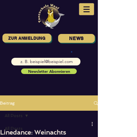
ZUR ANMELDUNG
NEWS
E-Mail-Adresse eingeben
Newsletter Abonnieren
Beitrag
All Posts
All Posts
Linedance: Weinachts