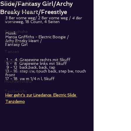
Linedance ABC
Slide/Fantasy Girl/Archy
Breaky Heart/Freestlye
Cocktail Rezepte
3 8er vorne weg/ 2 8er vorne weg / 
4 8er 
Musik
vorneweg, 18 Count, 4 Seiten 
Tanzschuhe
Musik:  
Marcia Griffiths - Electric Boogie / 
Achy Breaky Heart / 
Tanzfilme
Fantasy Girl
Tanzen
 1  -  4  Grapewine rechts mit Skuff
Magic Moments
 5 -  8  Grapewine links mit Skuff
 9 - 12  back,back, back, tap
Tanzbeschreibung
13 - 16  step vw, touch back, step bw, touch 
front
17 - 18  vw m 1/4 n l, Skuff
Hochzeitstanz
Testbericht
Hier geht's zur Linedance: Electric Slide 
Tanzdemo