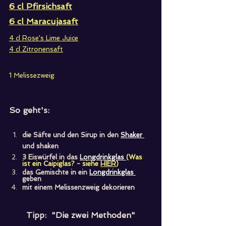
6 cl Pfirsichsaft
6 cl Maracujasaft
4 cl Rose's Lime Juice
4 cl Zitronensaft
1 Melissezweig 
So geht's:
die Säfte und den Sirup in den 
Shaker
und shaken
3 Eiswürfel in das 
Longdrinkglas
(Was 
ist ein Caipiglas? - siehe 
HIER
)
das Gemischte in ein 
Longdrinkglas
geben
mit einem Melissenzweig dekorieren
Tipp:  "Die zwei Methoden"