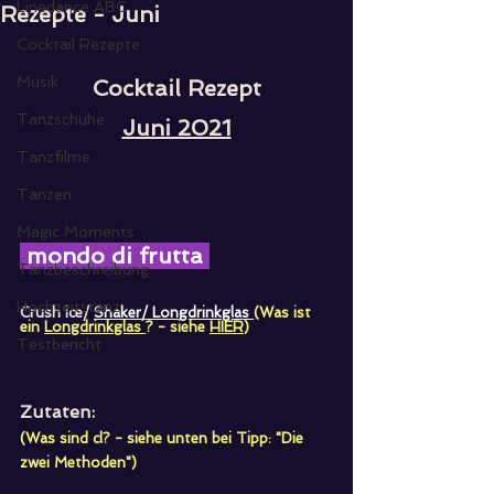
Linedance ABC
Rezepte - Juni
Cocktail Rezepte
Musik
Cocktail Rezept
Tanzschuhe
Juni 2021
Tanzfilme
Tanzen
Magic Moments
mondo di frutta
Tanzbeschreibung
Hochzeitstanz
Crush ice/ 
Shaker/
Longdrinkglas
(Was ist 
ein 
Longdrinkglas
? - siehe 
HIER
)
Testbericht
Zutaten:
(Was sind cl? - siehe unten bei Tipp: "Die 
zwei Methoden")