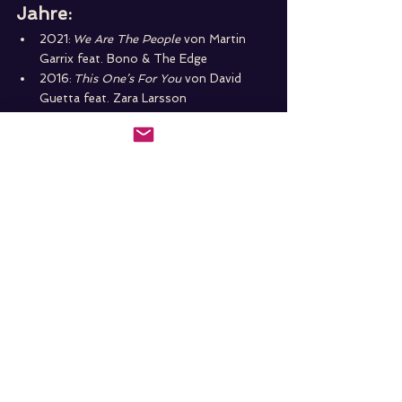
Jahre: 
2021: 
We Are The People 
von Martin 
Garrix feat. Bono & The Edge 
2016: 
This One’s For You 
von David 
Guetta feat. Zara Larsson 
2012: 
Endless Summer 
von Oceana 
2008: 
Can You Hear Me 
von Enrique 
Iglesias
Alle ansehen
Aktuelle Beiträge