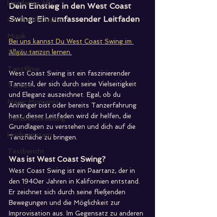
Linedance ABC
Dein Einstieg in den West Coast 
Swing: Ein umfassender Leitfaden
Cocktail Rezepte
Musik
Bei uns kannst Du West Coast Swing
im 
Tanzschuhe
Allgäu
 tanzen lernen
.
Tanzfilme
West Coast Swing ist ein faszinierender 
Tanzstil, der sich durch seine Vielseitigkeit 
Tanzen
und Eleganz auszeichnet. Egal, ob du 
Magic Moments
Anfänger bist oder bereits Tanzerfahrung 
hast, dieser Leitfaden wird dir helfen, die 
Tanzbeschreibung
Grundlagen zu verstehen und dich auf die 
Hochzeitstanz
Tanzfläche zu bringen.
Testbericht
Was ist West Coast Swing?
West Coast Swing ist ein Paartanz, der in 
den 1940er Jahren in Kalifornien entstand. 
Er zeichnet sich durch seine fließenden 
Bewegungen und die Möglichkeit zur 
Improvisation aus. Im Gegensatz zu anderen 