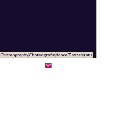
Choreography
Choreografie
dance
Tanzen
tanz
Hochzeitstanz
tanzkurs
Westcoast Swing
West Coast Swing
Tanzen
Tanzbeschreibung
Alle ansehen
Aktuelle Beiträge