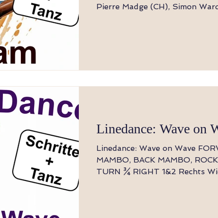
Pierre Madge (CH), Simon War
Glass (USA) - April 2025 Music: Azizam - Ed
Sheeran [1-8] Schritt, Drehung ½ R,
Kickballwechsel, Schritt, Scuff
1-2 Schritt RF vorwärts, Drehu
3&4 Kick RF vorwärts, Schritt 
des RF, Schritt auf den LF (6:00) 5-6 Sch
auf RF absetzen, LF vor RF scu
diagonal nach rechts dre
Linedance: Wave on 
Linedance: Wave on Wave FORWARD
MAMBO, BACK MAMBO, ROCK
TURN ¾ RIGHT 1&2 Rechts Wiege vorwärts,
auf Links zurückbelasten, Rech
3&4 Links Wiege rückwärts, au
zurückbelasten, Links vorwärts 5&6 Rechts