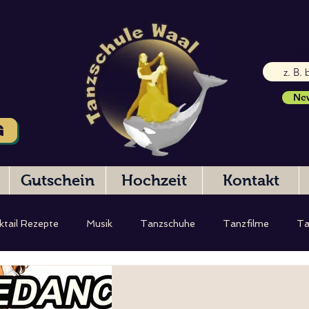
E-Mai
New
G
Gutschein
Hochzeit
Kontakt
ktail Rezepte
Musik
Tanzschuhe
Tanzfilme
Ta
eibung
Hochzeitstanz
Testbericht