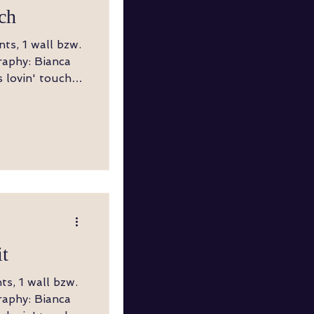
ch
Twist,
LF zur
it