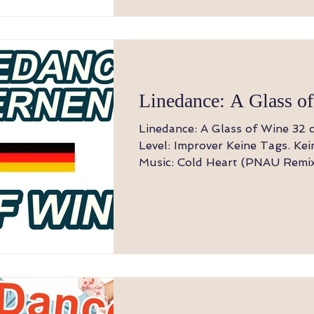
links (5), RF neben LF setzen (6) 7,8 Schri
LF rückwärts (7), RF neben LF 
Option: Du kannst die Rumba 
die Taps
Linedance: A Glass o
Linedance: A Glass of Wine 32 count, 4 wall
Level: Improver Keine Tags. Keine Restarts.
Music: Cold Heart (PNAU Remix)- Elton John
& Dua Lipa Choreographer: Maddison
Glover(AUS)-August 2021 Hinweis: Der Tanz
beginnt mit dem Einsatz des Gesang
Touch, Vor, Touch, Rück, Touc
Drehung rückwärts 1,2,3,4 Schritt RF zurück,
LF neben RF auftippen, Schritt
neben LF auftippen