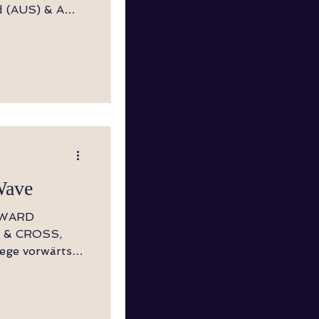
d (AUS) & Amy
, Cross Shuffle
ng ½ L (6:00)
auf den Ballen
ritt
ffen (Körper
Wave
 & CROSS,
ts rückwärts
f Rechts