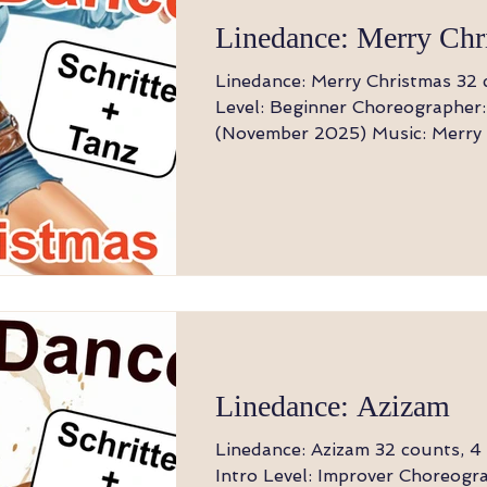
Linedance: Merry Chr
Linedance: Merry Christmas 32 counts, 4 wall
Level: Beginner Choreographer: Bianca Glaser
(November 2025) Music: Merry Christmas - Ed
Sheeran and Elton John Hinweis: Der Tanz
beginnt bei Gesang Wiege vw , Wiege rw,
Wiege vw, Shuffle rw 1-8 LF vorwärts, RF am
platz, LF rückwärts, RF am Plat
RF am platz, LF rückwärts, RF s
(oder vorkreuzen), LF rückwärts Wiege r
Wiege vw, Wiege rw, Shuffle vw 1-8 
rückwärts, LF
Linedance: Azizam
Linedance: Azizam 32 counts, 4 wall 16 Count
Intro Level: Improver Choreography: Jean-