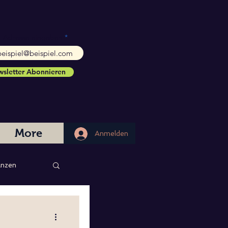
l-Adresse eingeben
sletter Abonnieren
More
Anmelden
Anmelden
nzen