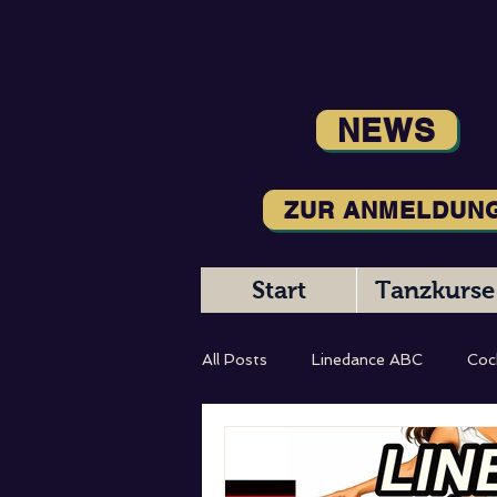
NEWS
ZUR ANMELDUN
Start
Tanzkurse
All Posts
Linedance ABC
Coc
Magic Moments
Tanzbeschr