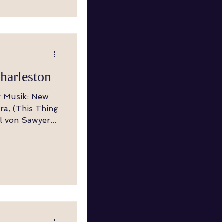
ckbelasten,
echts drehen
E TURN LEFT,
harleston
er Musik: New
ra, (This Thing
l von Sawyer...