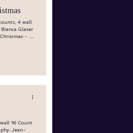
istmas
z, LF vorwärts,
chließt zu LF
w,
RF