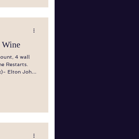
tt
auftippen (8)
Box auch ohne
f Wine
s Rück,
h, Vor, ½
 LF vor, RF