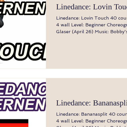
Linedance: Lovin Tou
Linedance: Lovin Touch 40 counts, 1 wall bzw.
4 wall Level: Beginner Choreography: Bianca
Glaser (April 26) Music: Bobby's lovin' touch -
Susan Singer Business of love - Domino
Suzanne - BGD Hinweis: Der Tanz beginnt
mit dem Einsatz des Gesangs Seite, Touch
hinten, Seite, Touch hinten, 3x 
Knieheben 1 Rechter Fuß (RF) zur Seite 2
Linker Fuß (LF) tippt hinter den RF 3 
Seite 4 RF tippt hinter den LF 5-7 Twist
(Rechts, Links, Rechts
Linedance: Bananaspl
Linedance: Bananasplit 40 counts, 1 wall bzw.
4 wall Level: Beginner Choreography: Bianca