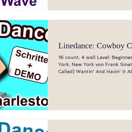
Wiege seitwärts, auf Links zurü
Rechts vor Links kreuzen 7-8 Links rückwärts
und dabei ¼ rechts drehen, ½ r
und Rechts vorwärts (9:00) STEP, TOUCH,
BACK LOCK STEP, ½ SHUFFL
STEP ½ PIVOT 1-2 Link vorwä
Linedance: Cowboy C
16 count, 4 wall Level: Beginn
York, New York von Frank Sinat
Called) Wantin' And Havin' It Al