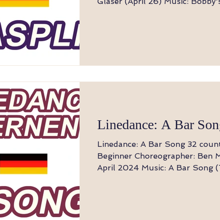
Glaser (April 26) Music: Bobby's lovin' touch -
Susan Singer Business of love - Domino
Suzanne - BGD Hinweis: Der Tanz beginnt
mit dem Einsatz des Gesangs Seite, Touch
hinten, Seite, Touch hinten, 3x 
Knieheben 1 Rechter Fuß (RF) zur Seite 2
Linker Fuß (LF) tippt hinter den RF 3 
Seite 4 RF tippt hinter den LF 5-7 Twist
(Rechts, Links, Rechts
Linedance: A Bar Son
Linedance: A Bar Song 32 count, 4 wall Level:
Beginner Choreographer: Ben Murphy (DE) -
April 2024 Music: A Bar Song (Tipsy) -
Shaboozey Intro: 32 Counts Rumba Box mit
Tap 1,2 Schritt RF nach rechts (1), LF neben
RF setzen (2) 3,4 Schritt RF vorwärts (3), LF
neben RF auftippen (4) 5,6 Schritt LF nach