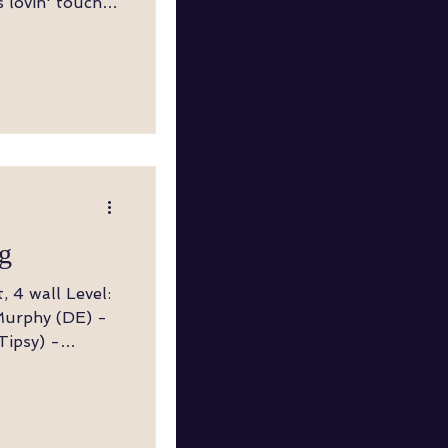
Twist,
LF zur
g