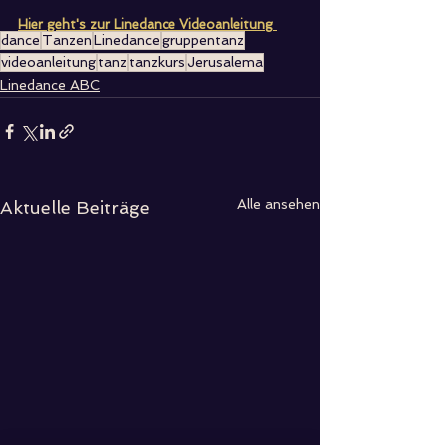
Hier geht's zur Linedance Videoanleitung
dance
Tanzen
Linedance
gruppentanz
videoanleitung
tanz
tanzkurs
Jerusalema
Linedance ABC
Alle ansehen
Aktuelle Beiträge