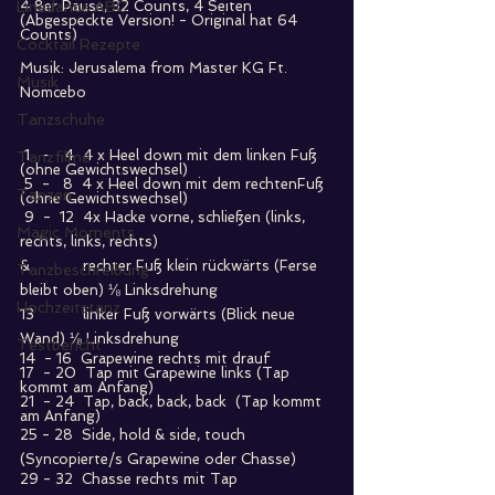
Linedance ABC
4 8er Pause, 32 Counts, 4 Seiten 
(Abgespeckte Version! - Original hat 64 
Counts)
Cocktail Rezepte
Musik: Jerusalema from Master KG Ft. 
Musik
Nomcebo
Tanzschuhe
 1   -   4  4 x Heel down mit dem linken Fuß 
Tanzfilme
(ohne Gewichtswechsel)
 5  -   8  4 x Heel down mit dem rechtenFuß 
Tanzen
(ohne Gewichtswechsel)
 9  -  12  4x Hacke vorne, schließen (links, 
Magic Moments
rechts, links, rechts)
&            rechter Fuß klein rückwärts (Ferse 
Tanzbeschreibung
bleibt oben) ⅛ Linksdrehung 
Hochzeitstanz
13           linker Fuß vorwärts (Blick neue 
Wand) ⅛ Linksdrehung 
Testbericht
14  - 16  Grapewine rechts mit drauf
17  - 20  Tap mit Grapewine links (Tap 
kommt am Anfang)
21  - 24  Tap, back, back, back  (Tap kommt 
am Anfang)
25 - 28  Side, hold & side, touch 
(Syncopierte/s Grapewine oder Chasse)
29 - 32  Chasse rechts mit Tap