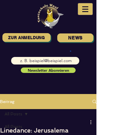
ZUR ANMELDUNG
NEWS
E-Mail-Adresse eingeben
Newsletter Abonnieren
Beitrag
All Posts
All Posts
Linedance: Jerusalema