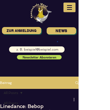
ZUR ANMELDUNG
NEWS
E-Mail-Adresse eingeben
Newsletter Abonnieren
Beitrag
All Posts
All Posts
Linedance: Bebop