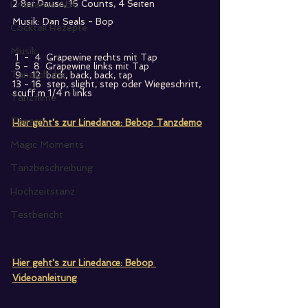
Linedance ABC
2 8er Pause, 16 Counts, 4 Seiten
Musik: Dan Seals - Bop
Cocktail Rezepte
Musik
 1  -  4  Grapewine rechts mit Tap
 5 -  8  Grapewine links mit Tap
Tanzschuhe
 9 - 12  back, back, back, tap
13 - 16  step, slight, step oder Wiegeschritt, 
scuff m 1/4 n links
Tanzfilme
Tanzen
Hier geht's zur Linedance: Bebop Tanzdemo
Magic Moments
Tanzbeschreibung
Hochzeitstanz
Testbericht
Hier geht's zur Linedance: Bebop 
Videoanleitung