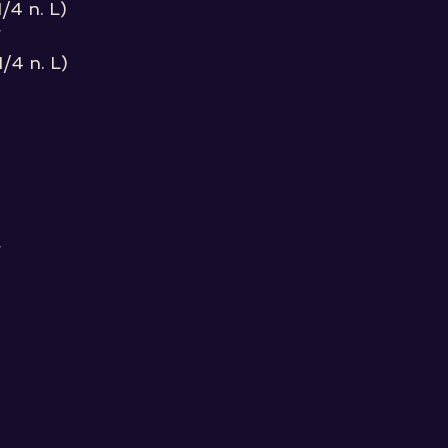
1/4 n. L)
F
1/4 n. L)
F