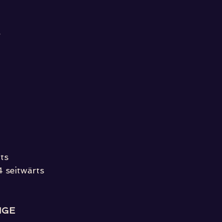
F
ts 
4 seitwärts
NGE