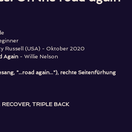
de
eginner
ty Russell (USA) - Oktober 2020
d Again
 - Willie Nelson
ng, "...road again..."), rechte Seitenfürhung
RECOVER, TRIPLE BACK